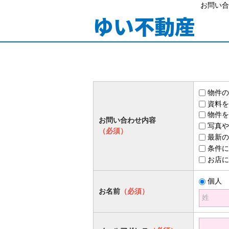
お問い合
ゆい不動産
物件の
資料を
物件を
お問い合わせ内容
写真や
（必須）
最新の
条件に
お店に
個人
お名前
（必須）
姓