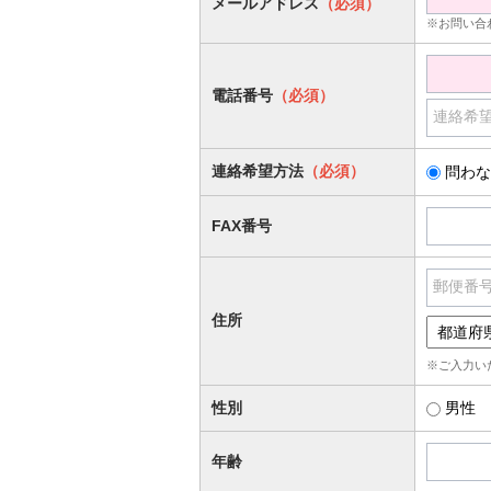
メールアドレス
（必須）
※お問い合
電話番号
（必須）
連絡希
連絡希望方法
（必須）
問わな
FAX番号
郵便番
住所
※ご入力い
性別
男性
年齢