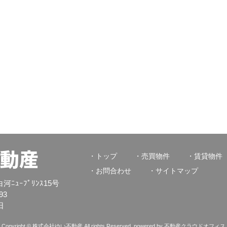
動産
トップ
売買物件
賃貸物件
お問合わせ
サイトマップ
河ﾆｭｰﾌﾟﾘﾝｽ15号
93
日
Copyright © 株式会社ゆい不動産 All rights Reserved. powered by 不動産クラウドオフィス