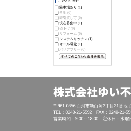
こだわり条件
駐車場あり
(1)
角地
(0)
即引渡し可
(0)
現在募集中
(1)
値下げ
(0)
リフォーム
(0)
システムキッチン
(1)
オール電化
(1)
バリアフリー
(0)
すべてのこだわり条件を見る
株式会社ゆい不
〒961-0856 白河市新白河3丁目31番地 白
TEL：0248-21-5592 FAX：0248-21-55
営業時間：9:00～18:00 定休日：水曜