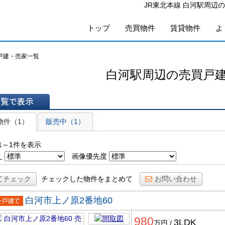
JR東北本線 白河駅周辺
トップ
売買物件
賃貸物件
よ
戸建・売家一覧
白河駅周辺の売買戸
表示
物件（1）
販売中（1）
1～1件を表示
え
画像優先度
てチェック
チェックした物件をまとめて
お問い合わせ
白河市上ノ原2番地60
一戸建
980
3LDK
万円
/