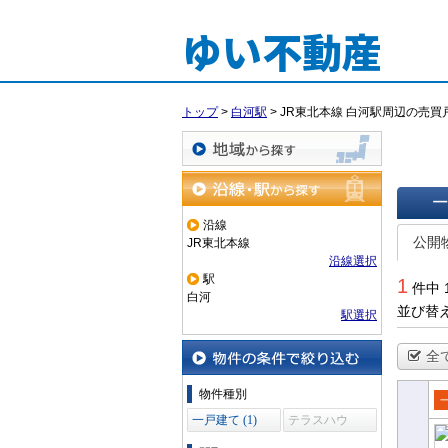
ゆい不動産
トップ
>
白河駅
>
JR東北本線 白河駅周辺の売買
地域から探す
沿線・駅から探す
沿線
一覧で
公開
JR東北本線
沿線選択
駅
1
件中 
白河
並び替
駅選択
全
物件の条件で絞り込む
物件種別
売
一戸建て (1)
テラスハウ
ス (0)
て