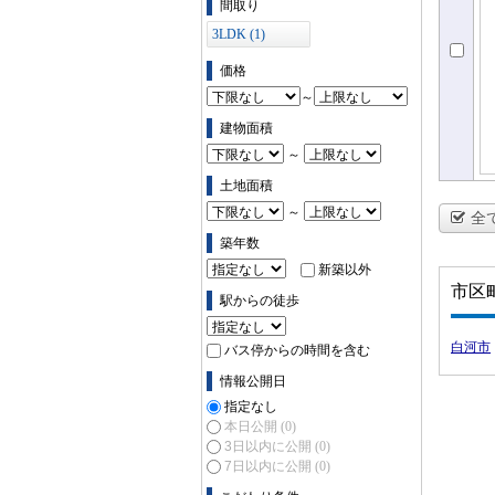
間取り
3LDK (1)
価格
～
建物面積
～
土地面積
～
全
築年数
新築以外
市区
駅からの徒歩
白河市
バス停からの時間を含む
情報公開日
指定なし
本日公開
(0)
3日以内に公開
(0)
7日以内に公開
(0)