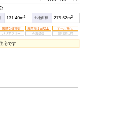
分
2
2
131.40m
275.52m
積
土地面積
住宅です