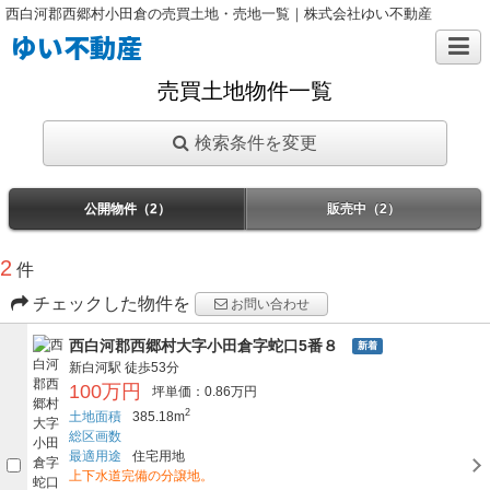
西白河郡西郷村小田倉の売買土地・売地一覧｜株式会社ゆい不動産
ゆい不動産
売買土地物件一覧
検索条件を変更
公開物件（2）
販売中（2）
2
件
チェックした物件を
お問い合わせ
西白河郡西郷村大字小田倉字蛇口5番８
新着
新白河駅
徒歩53分
100万円
坪単価：0.86万円
2
土地面積
385.18m
総区画数
最適用途
住宅用地
上下水道完備の分譲地。