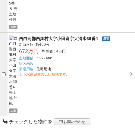
土地
西白河郡西郷村大字小田倉字大清水66番4
新着
新白河駅
徒歩50分
672万円
坪単価：4万円
2
土地面積
555.74m
総区画数
最適用途
住宅用地
上下水道完備の広い敷地です。
土地
チェックした物件を
お問い合わせ