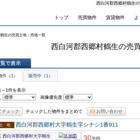
西白河郡西郷村鶴生の
トップ
売買物件
賃貸物件
よ
村鶴生の売買土地・売地一覧
西白河郡西郷村鶴生の売
表示
物件（1）
販売中（1）
1～1件を表示
え
画像優先度
てチェック
チェックした物件をまとめて
お問い合わせ
西白河郡西郷村大字鶴生字シナシ1番911
土地
30
万円