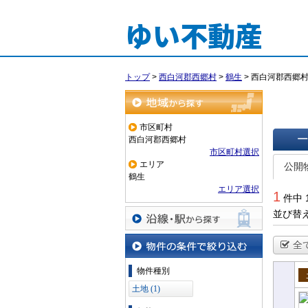
ゆい不動産
トップ
>
西白河郡西郷村
>
鶴生
>
西白河郡西郷
地域から探す
市区町村
西白河郡西郷村
市区町村選択
一覧で
エリア
公開
鶴生
エリア選択
1
件中 
並び替
沿線・駅から探す
全
物件の条件で絞り込む
物件種別
売
土地 (1)