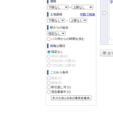
価格
～
土地面積
坪数で検索
～
駅からの徒歩
バス停からの時間を含む
情報公開日
指定なし
全
本日公開
(0)
3日以内に公開
(0)
7日以内に公開
(0)
こだわり条件
角地
(0)
更地
(0)
即引渡し可
(1)
現在募集中
(1)
すべてのこだわり条件を見る