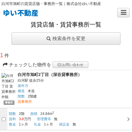
白河市旭町の賃貸店舗・事務所一覧｜株式会社ゆい不動産
ゆい不動産
賃貸店舗・賃貸事務所一覧
検索条件を変更
1
件
チェックした物件を
お問い合わせ
白河市旭町2丁目（深谷貸事務所）
白河駅
徒歩25分
築年月
構造
木造
階数
2階建
貸事務所
事務所
2
階数
2階
面積
24.84m
賃料
3.0
万円
管理費等
無
敷金
1ヶ月
礼金
1ヶ月
保証金
無