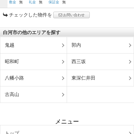
敷金
無
礼金
無
保証金
無
チェックした物件を
お問い合わせ
白河市の他のエリアを探す
鬼越
郭内
昭和町
西三坂
八幡小路
東深仁井田
古高山
メニュー
トップ