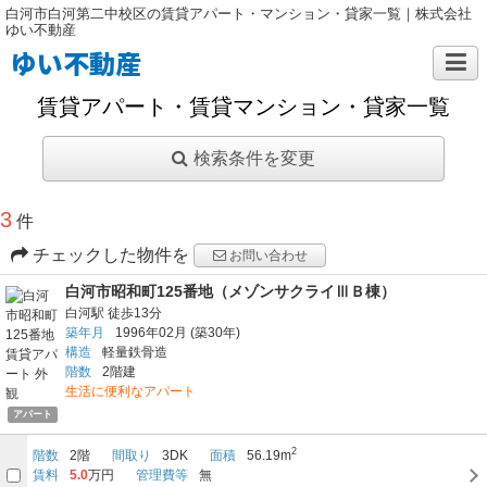
白河市白河第二中校区の賃貸アパート・マンション・貸家一覧｜株式会社
ゆい不動産
ゆい不動産
賃貸アパート・賃貸マンション・貸家一覧
検索条件を変更
3
件
チェックした物件を
お問い合わせ
白河市昭和町125番地（メゾンサクライⅢＢ棟）
白河駅
徒歩13分
築年月
1996年02月
(築30年)
構造
軽量鉄骨造
階数
2階建
生活に便利なアパート
アパート
2
階数
2階
間取り
3DK
面積
56.19m
賃料
5.0
万円
管理費等
無