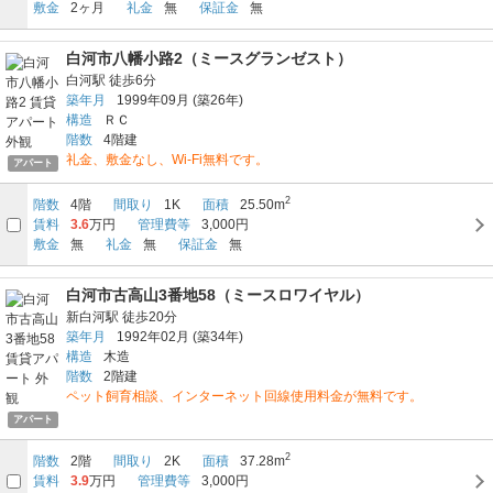
敷金
2ヶ月
礼金
無
保証金
無
白河市八幡小路2（ミースグランゼスト）
白河駅
徒歩6分
築年月
1999年09月
(築26年)
構造
ＲＣ
階数
4階建
礼金、敷金なし、Wi-Fi無料です。
アパート
2
階数
4階
間取り
1K
面積
25.50m
賃料
3.6
万円
管理費等
3,000円
敷金
無
礼金
無
保証金
無
白河市古高山3番地58（ミースロワイヤル）
新白河駅
徒歩20分
築年月
1992年02月
(築34年)
構造
木造
階数
2階建
ペット飼育相談、インターネット回線使用料金が無料です。
アパート
2
階数
2階
間取り
2K
面積
37.28m
賃料
3.9
万円
管理費等
3,000円