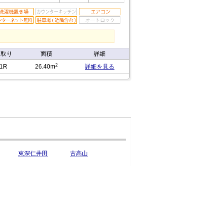
間取り
面積
詳細
2
1R
26.40m
詳細を見る
東深仁井田
古高山