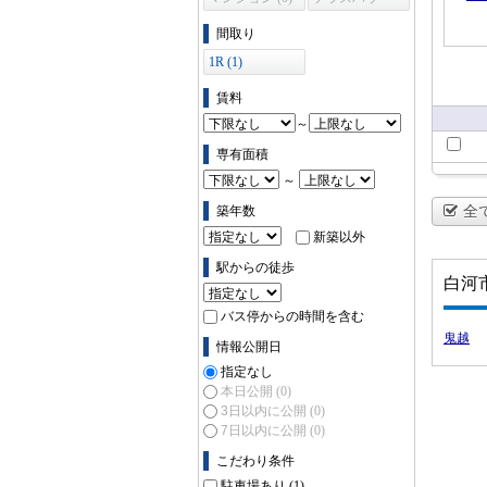
ス (0)
間取り
1R (1)
賃料
～
専有面積
～
全
築年数
新築以外
駅からの徒歩
白河
バス停からの時間を含む
鬼越
情報公開日
指定なし
本日公開
(0)
3日以内に公開
(0)
7日以内に公開
(0)
こだわり条件
駐車場あり
(1)