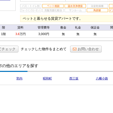
ペットと暮らせる賃貸アパートです。
階
賃料
管理費等
敷金
礼金
保証金
1階
3.6
万円
3,000円
無
無
無
てチェック
チェックした物件をまとめて
お問い合わせ
市の他のエリアを探す
郭内
昭和町
西三坂
八幡小路