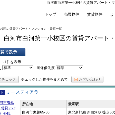
白河市白河第一小校区の賃貸アパート・マ
トップ
売買物件
賃貸物件
よ
小校区の賃貸アパート・マンション・貸家一覧
白河市白河第一小校区の賃貸アパート
表示
1～1件を表示
え
画像優先度
てチェック
チェックした物件をまとめて
お問い合わせ
ミースティアラ
アパ
所在地
最寄駅
白河市鬼越65-50
東北新幹線 新白河駅
徒歩50