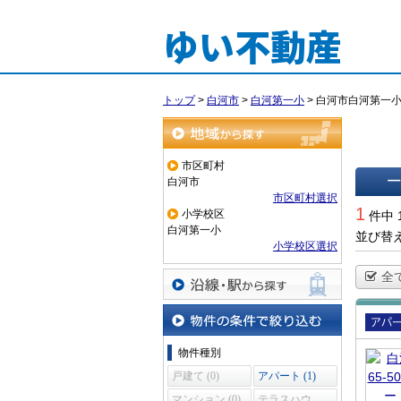
ゆい不動産
トップ
>
白河市
>
白河第一小
>
白河市白河第一
地域から探す
市区町村
白河市
市区町村選択
一覧で
1
小学校区
件中 
白河第一小
並び替
小学校区選択
全
沿線・駅から探す
賃貸
物件の条件で絞り込む
物件種別
ート
戸建て (0)
アパート (1)
マンション (0)
テラスハウ