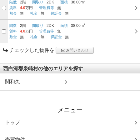
2
階数
2階
間取り
2DK
面積
38.00m
賃料
4.0
万円
管理費等
無
敷金
無
礼金
無
保証金
無
2
階数
2階
間取り
2DK
面積
38.00m
賃料
4.0
万円
管理費等
無
敷金
無
礼金
無
保証金
無
チェックした物件を
お問い合わせ
西白河郡泉崎村の他のエリアを探す
関和久
メニュー
トップ
売買物件