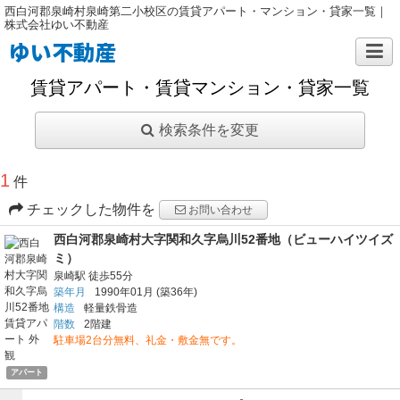
西白河郡泉崎村泉崎第二小校区の賃貸アパート・マンション・貸家一覧｜
株式会社ゆい不動産
ゆい不動産
賃貸アパート・賃貸マンション・貸家一覧
検索条件を変更
1
件
チェックした物件を
お問い合わせ
西白河郡泉崎村大字関和久字烏川52番地（ビューハイツイズ
ミ）
泉崎駅
徒歩55分
築年月
1990年01月
(築36年)
構造
軽量鉄骨造
階数
2階建
駐車場2台分無料、礼金・敷金無です。
アパート